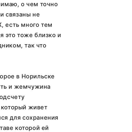
нимаю, о чем точно
ии связаны не
, есть много тем
я это тоже близко и
ником, так что
торое в Норильске
сть и жемчужина
подсчету
, который живет
лся для сохранения
ставе которой ей