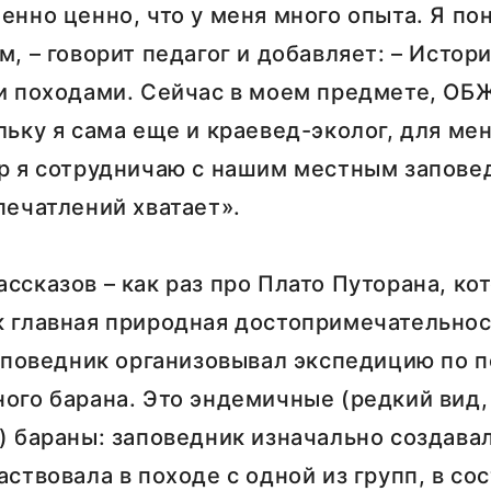
енно ценно, что у меня много опыта. Я по
м, – говорит педагог и добавляет: – Истор
и походами. Сейчас в моем предмете, ОБЖ
льку я сама еще и краевед-эколог, для мен
р я сотрудничаю с нашим местным заповед
печатлений хватает».
ссказов – как раз про Плато Путорана, ко
к главная природная достопримечательно
заповедник организовывал экспедицию по 
ого барана. Это эндемичные (редкий вид
) бараны: заповедник изначально создава
аствовала в походе с одной из групп, в со