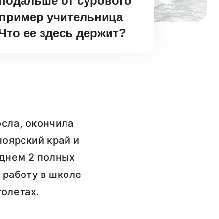
 подальше от сурового
апример учительница
Что ее здесь держит?
осла, окончила
ноярский край и
еднем 2 полных
а работу в школе
толетах.